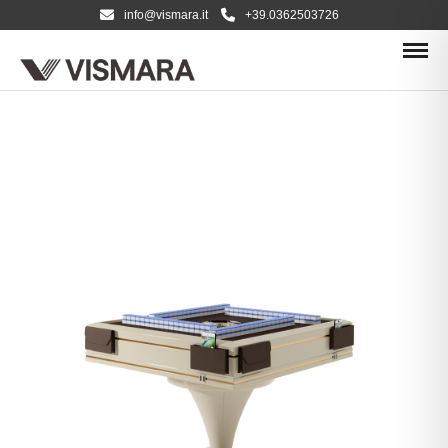
info@vismara.it
+39.0362503726