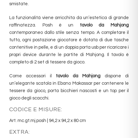
smistate.‎
La funzionalità viene arricchita da un’estetica di grande
raffinatezza.‎ Posh è un
tavolo da Mahjong
contemporaneo dallo stile senza tempo.‎ A completare il
tutto, ogni postazione giocatore è dotata di due tasche
contenitive in pelle, e di un doppia porta usb per ricaricare i
propri device durante le partite di Mahjong.‎ Il tavolo è
completo di 2 set di tessere da gioco.
Come accessori il
tavolo da Mahjong
dispone di
un’elegante scatola in Ebano Makassar per contenere le
tessere da gioco, porta bicchieri nascosti e un top per il
gioco degli scacchi.
CODICE E MISURE:
Art. mc.gt.mj.posh | 94,2 x 94,2 x 80 cm
EXTRA: