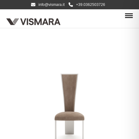
info@vismara.it
+39.0362503726