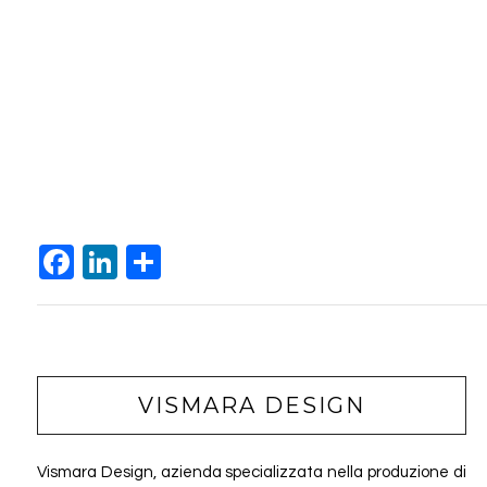
F
Li
C
a
n
o
c
k
n
e
e
di
b
dI
vi
VISMARA DESIGN
o
n
di
o
Vismara Design, azienda specializzata nella produzione di