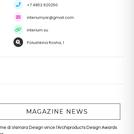
+7 4852 620250
interiumyar@gmail.com
interium.su
Polushkina Rosha, 1
MAGAZINE NEWS
ume di Vismara Design vince l’Archiproducts Design Awards