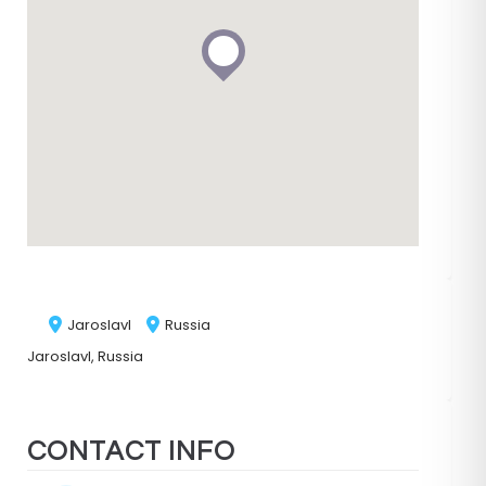
d
i
Jaroslavl
Russia
Jaroslavl, Russia
CONTACT INFO