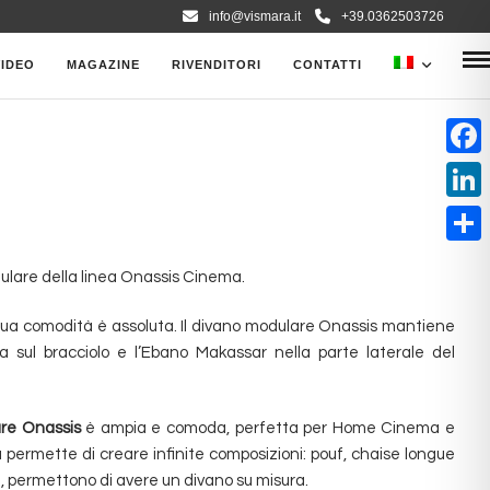
info@vismara.it
+39.0362503726
VIDEO
MAGAZINE
RIVENDITORI
CONTATTI
F
a
L
c
i
C
e
ulare della linea Onassis Cinema.
n
o
b
k
 sua comodità è assoluta. Il divano modulare Onassis mantiene
n
o
ra sul bracciolo e l’Ebano Makassar nella parte laterale del
e
d
o
d
i
k
I
re Onassis
è ampia e comoda, perfetta per Home Cinema e
v
à permette di creare infinite composizioni: pouf, chaise longue
n
i
, permettono di avere un divano su misura.