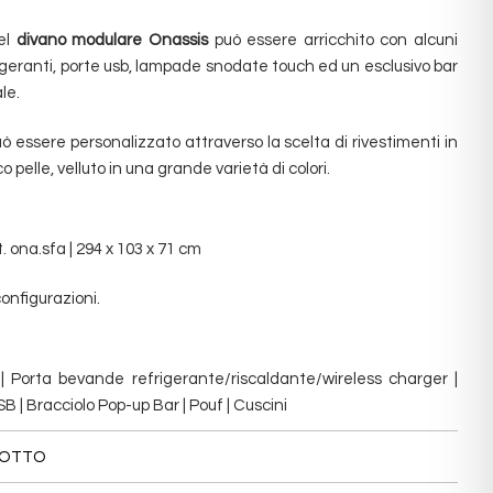
d
del
divano modulare Onassis
può essere arricchito con alcuni
i
rigeranti, porte usb, lampade snodate touch ed un esclusivo bar
e.‎
ò essere personalizzato attraverso la scelta di rivestimenti in
 pelle, velluto in una grande varietà ‎di colori.
. ona.sfa | 294 x 103 x 71 cm
onfigurazioni.
| Porta bevande refrigerante/riscaldante/wireless charger |
 | Bracciolo Pop-up Bar | Pouf | Cuscini
DOTTO