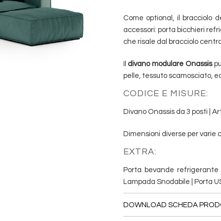
Come optional, il bracciolo 
accessori: porta bicchieri ref
che risale dal bracciolo central
Il
divano modulare Onassis
pu
pelle, tessuto scamosciato, eco
CODICE E MISURE:
Divano Onassis da 3 posti | Art
Dimensioni diverse per varie c
EXTRA:
Porta bevande refrigerante 
Lampada Snodabile | Porta USB
DOWNLOAD SCHEDA PRO